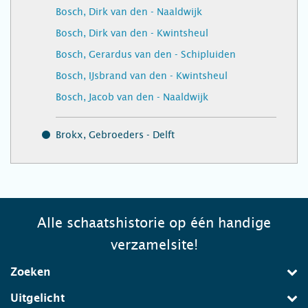
Bosch, Dirk van den - Naaldwijk
Bosch, Dirk van den - Kwintsheul
Bosch, Gerardus van den - Schipluiden
Bosch, IJsbrand van den - Kwintsheul
Bosch, Jacob van den - Naaldwijk
Brokx, Gebroeders - Delft
Alle schaatshistorie op één handige
verzamelsite!
Zoeken
Uitgelicht