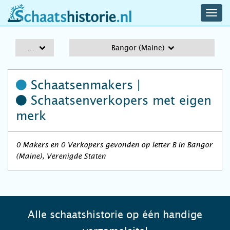
navig
schaatshistorie.nl
men
A-Z
Bangor (Maine)
Schaatsenmakers |
Schaatsenverkopers
met eigen
merk
0 Makers en 0 Verkopers gevonden op letter B in Bangor
(Maine), Verenigde Staten
Alle schaatshistorie op één handige