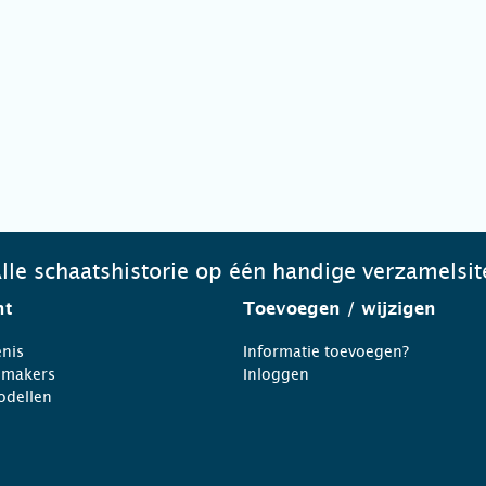
lle schaatshistorie op één handige verzamelsit
ht
Toevoegen
/ wijzigen
nis
Informatie toevoegen?
nmakers
Inloggen
odellen