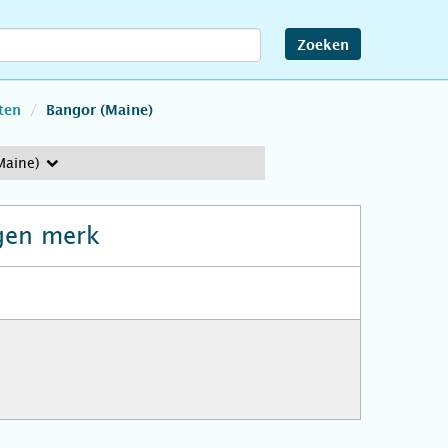
Zoeken
ten
Bangor (Maine)
Maine)
gen merk