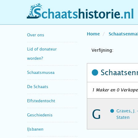
schaatshistorie.nl
Home
Schaatsenma
Over ons
Lid of donateur
Verfijning:
worden?
Schaatsen
Schaatsmusea
De Schaats
1 Maker en 0 Verkope
Elfstedentocht
G
Graves, J.
Geschiedenis
Staten
IJsbanen