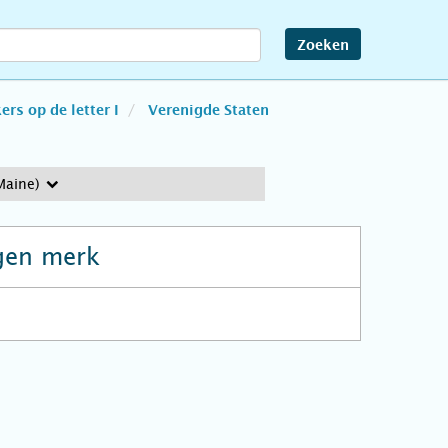
Zoeken
rs op de letter I
Verenigde Staten
Maine)
gen merk