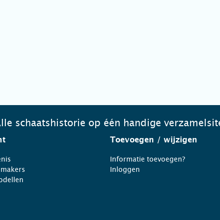
lle schaatshistorie op één handige verzamelsit
ht
Toevoegen
/ wijzigen
nis
Informatie toevoegen?
nmakers
Inloggen
odellen