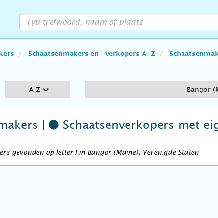
kers
Schaatsenmakers en -verkopers A-Z
Schaatsenmake
A-Z
Bangor (
makers |
Schaatsenverkopers
met ei
rs gevonden op letter I in Bangor (Maine), Verenigde Staten