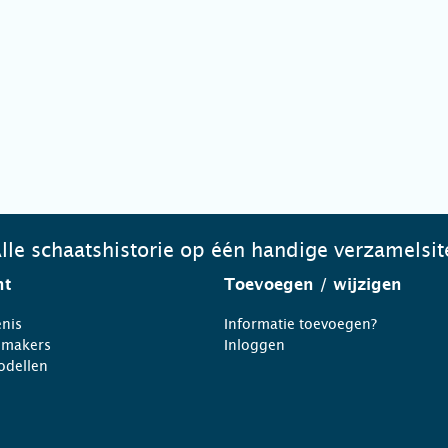
lle schaatshistorie op één handige verzamelsit
ht
Toevoegen
/ wijzigen
nis
Informatie toevoegen?
nmakers
Inloggen
odellen