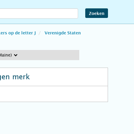
Zoeken
rs op de letter J
Verenigde Staten
Maine)
gen merk