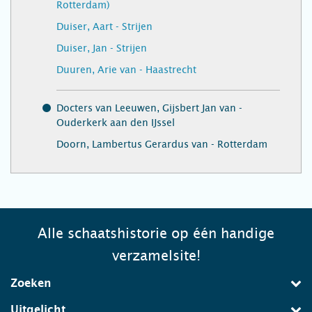
Rotterdam)
Duiser, Aart - Strijen
Duiser, Jan - Strijen
Duuren, Arie van - Haastrecht
Docters van Leeuwen, Gijsbert Jan van -
Ouderkerk aan den IJssel
Doorn, Lambertus Gerardus van - Rotterdam
Alle schaatshistorie op één handige
verzamelsite!
Zoeken
Uitgelicht