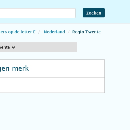
Zoeken
rs op de letter E
Nederland
Regio Twente
wente
gen merk