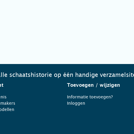
lle schaatshistorie op één handige verzamelsit
ht
Toevoegen
/ wijzigen
nis
Informatie toevoegen?
nmakers
Inloggen
odellen