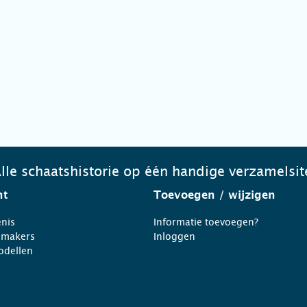
lle schaatshistorie op één handige verzamelsit
ht
Toevoegen
/ wijzigen
nis
Informatie toevoegen?
nmakers
Inloggen
odellen