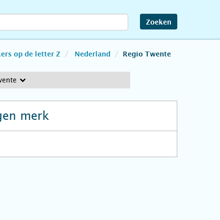
Zoeken
rs op de letter Z
Nederland
Regio Twente
wente
gen merk