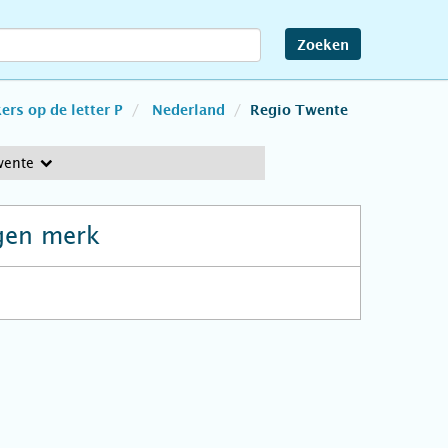
Zoeken
rs op de letter P
Nederland
Regio Twente
wente
gen merk