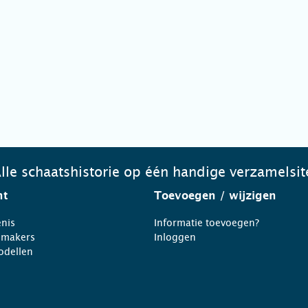
lle schaatshistorie op één handige verzamelsit
ht
Toevoegen
/ wijzigen
nis
Informatie toevoegen?
nmakers
Inloggen
odellen