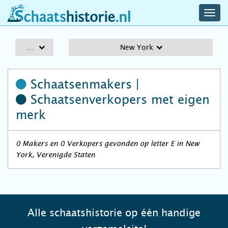
navig
schaatshistorie.nl
men
A-Z
New York
Schaatsenmakers |
Schaatsenverkopers
met eigen
merk
0 Makers en 0 Verkopers gevonden op letter E in New
York, Verenigde Staten
Alle schaatshistorie op één handige