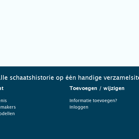
lle schaatshistorie op één handige verzamelsit
ht
Toevoegen
/ wijzigen
nis
Informatie toevoegen?
nmakers
Inloggen
odellen