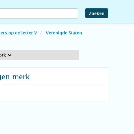
Zoeken
rs op de letter V
Verenigde Staten
ork
gen merk