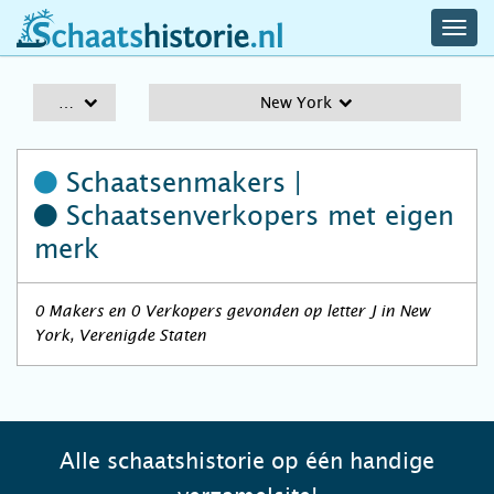
navig
schaatshistorie.nl
men
A-Z
New York
Schaatsenmakers |
Schaatsenverkopers
met eigen
merk
0 Makers en 0 Verkopers gevonden op letter J in New
York, Verenigde Staten
Alle schaatshistorie op één handige