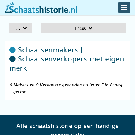
navig
schaatshistorie.nl
men
A-Z
Praag
Schaatsenmakers |
Schaatsenverkopers
met eigen
merk
0 Makers en 0 Verkopers gevonden op letter F in Praag,
Tsjechië
Alle schaatshistorie op één handige