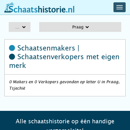
navig
schaatshistorie.nl
men
A-Z
Praag
Schaatsenmakers |
Schaatsenverkopers
met eigen
merk
0 Makers en 0 Verkopers gevonden op letter U in Praag,
Tsjechië
Alle schaatshistorie op één handige