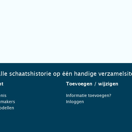
lle schaatshistorie op één handige verzamelsit
ht
Toevoegen
/ wijzigen
nis
Informatie toevoegen?
nmakers
Inloggen
odellen