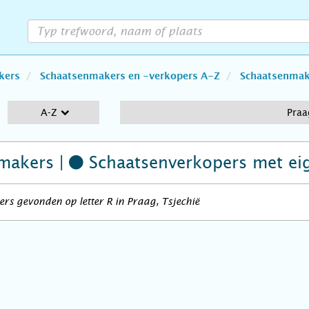
kers
Schaatsenmakers en -verkopers A-Z
Schaatsenmake
A-Z
Praa
makers |
Schaatsenverkopers
met ei
rs gevonden op letter R in Praag, Tsjechië