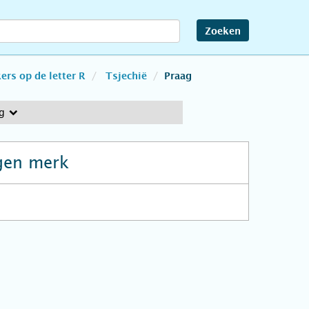
Zoeken
rs op de letter R
Tsjechië
Praag
g
gen merk