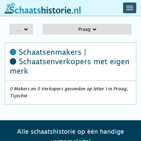
navig
schaatshistorie.nl
men
A-Z
Praag
Schaatsenmakers |
Schaatsenverkopers
met eigen
merk
0 Makers en 0 Verkopers gevonden op letter I in Praag,
Tsjechië
Alle schaatshistorie op één handige