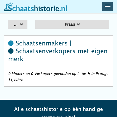
navig
schaatshistorie.nl
men
A-Z
Praag
Schaatsenmakers |
Schaatsenverkopers
met eigen
merk
0 Makers en 0 Verkopers gevonden op letter H in Praag,
Tsjechië
Alle schaatshistorie op één handige