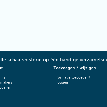
lle schaatshistorie op één handige verzamelsit
ht
Toevoegen
/ wijzigen
nis
Informatie toevoegen?
nmakers
Inloggen
odellen