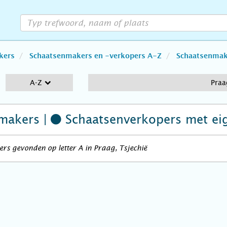
kers
Schaatsenmakers en -verkopers A-Z
Schaatsenmake
A-Z
Praa
makers |
Schaatsenverkopers
met ei
rs gevonden op letter A in Praag, Tsjechië