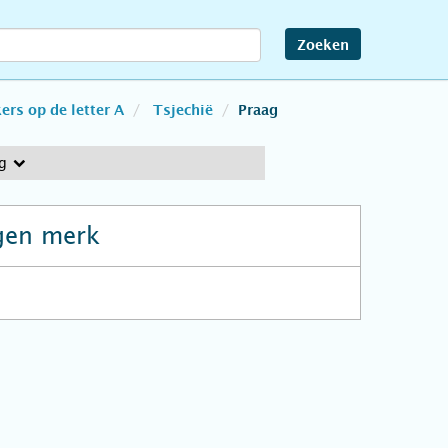
Zoeken
rs op de letter A
Tsjechië
Praag
g
gen merk