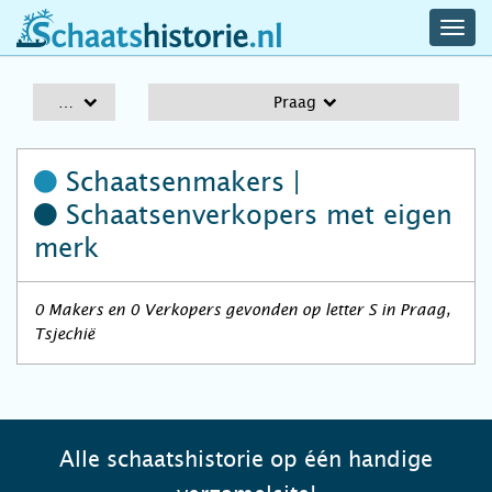
navig
schaatshistorie.nl
men
A-Z
Praag
Schaatsenmakers |
Schaatsenverkopers
met eigen
merk
0 Makers en 0 Verkopers gevonden op letter S in Praag,
Tsjechië
Alle schaatshistorie op één handige