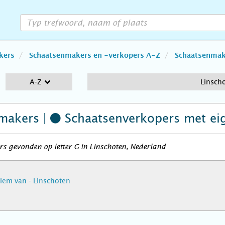
kers
Schaatsenmakers en -verkopers A-Z
Schaatsenmake
A-Z
Linsch
makers |
Schaatsenverkopers
met ei
s gevonden op letter G in Linschoten, Nederland
illem van - Linschoten