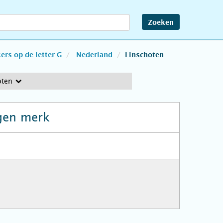
Zoeken
rs op de letter G
Nederland
Linschoten
oten
gen merk