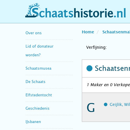
schaatshistorie.nl
Home
Schaatsenma
Over ons
Lid of donateur
Verfijning:
worden?
Schaatsen
Schaatsmusea
De Schaats
1 Maker en 0 Verkoper
Elfstedentocht
G
Geijlik, W
Geschiedenis
IJsbanen