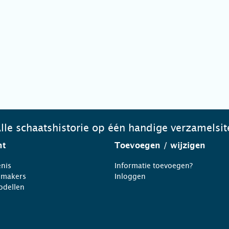
lle schaatshistorie op één handige verzamelsit
ht
Toevoegen
/ wijzigen
nis
Informatie toevoegen?
nmakers
Inloggen
odellen