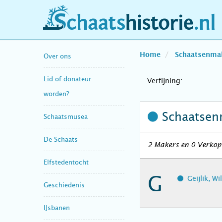
schaatshistorie.nl
Home
Schaatsenma
Over ons
Lid of donateur
Verfijning:
worden?
Schaatsen
Schaatsmusea
De Schaats
2 Makers en 0 Verkope
Elfstedentocht
G
Geijlik, W
Geschiedenis
IJsbanen