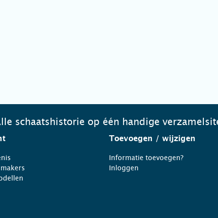
lle schaatshistorie op één handige verzamelsit
ht
Toevoegen
/ wijzigen
nis
Informatie toevoegen?
nmakers
Inloggen
odellen