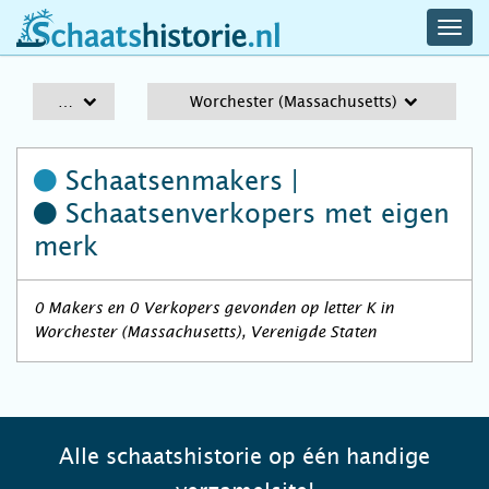
navig
schaatshistorie.nl
men
A-Z
Worchester (Massachusetts)
Schaatsenmakers |
Schaatsenverkopers
met eigen
merk
0 Makers en 0 Verkopers gevonden op letter K in
Worchester (Massachusetts), Verenigde Staten
Alle schaatshistorie op één handige