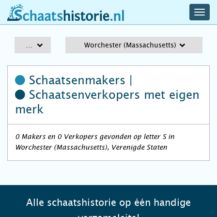
navig
schaatshistorie.nl
men
A-Z
Worchester (Massachusetts)
Schaatsenmakers |
Schaatsenverkopers
met eigen
merk
0 Makers en 0 Verkopers gevonden op letter S in
Worchester (Massachusetts), Verenigde Staten
Alle schaatshistorie op één handige