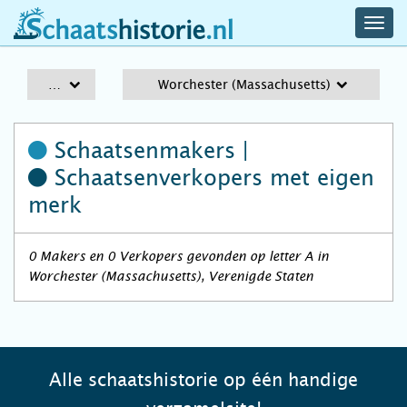
navig
schaatshistorie.nl
men
A-Z
Worchester (Massachusetts)
Schaatsenmakers |
Schaatsenverkopers
met eigen
merk
0 Makers en 0 Verkopers gevonden op letter A in
Worchester (Massachusetts), Verenigde Staten
Alle schaatshistorie op één handige