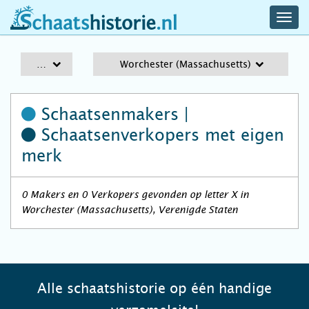
navig
schaatshistorie.nl
men
A-Z
Worchester (Massachusetts)
Schaatsenmakers |
Schaatsenverkopers
met eigen
merk
0 Makers en 0 Verkopers gevonden op letter X in
Worchester (Massachusetts), Verenigde Staten
Alle schaatshistorie op één handige