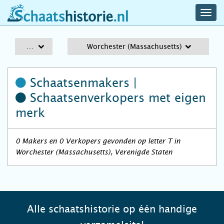
navig
schaatshistorie.nl
men
A-Z
Worchester (Massachusetts)
Schaatsenmakers |
Schaatsenverkopers
met eigen
merk
0 Makers en 0 Verkopers gevonden op letter T in
Worchester (Massachusetts), Verenigde Staten
Alle schaatshistorie op één handige