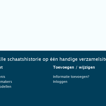
lle schaatshistorie op één handige verzamelsit
ht
Toevoegen
/ wijzigen
nis
Informatie toevoegen?
nmakers
Inloggen
odellen