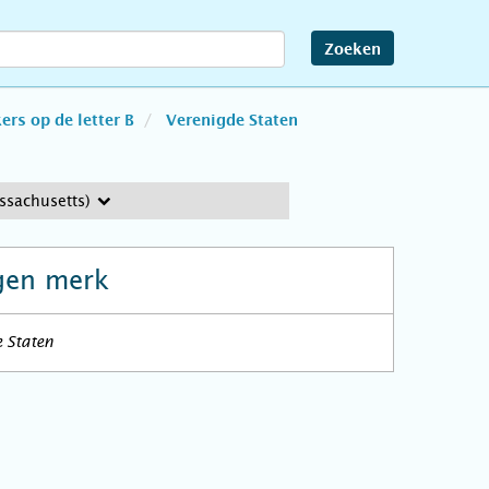
Zoeken
rs op de letter B
Verenigde Staten
ssachusetts)
gen merk
 Staten