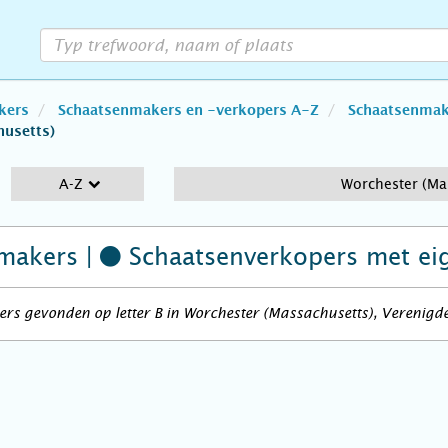
kers
Schaatsenmakers en -verkopers A-Z
Schaatsenmake
husetts)
A-Z
Worchester (Ma
makers |
Schaatsenverkopers
met ei
rs gevonden op letter B in Worchester (Massachusetts), Verenigde