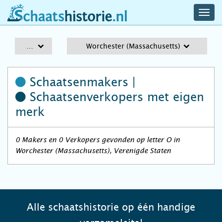
navig
schaatshistorie.nl
men
A-Z
Worchester (Massachusetts)
Schaatsenmakers |
Schaatsenverkopers
met eigen
merk
0 Makers en 0 Verkopers gevonden op letter O in
Worchester (Massachusetts), Verenigde Staten
Alle schaatshistorie op één handige