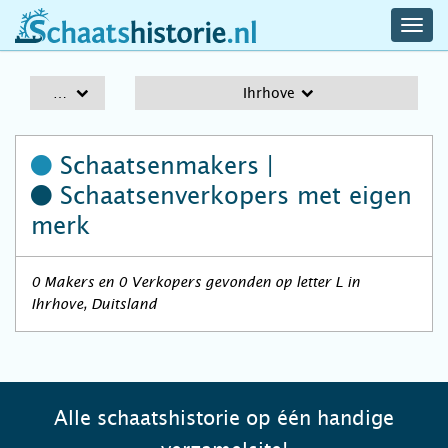
navig
schaatshistorie.nl
men
A-Z
Ihrhove
Schaatsenmakers |
Schaatsenverkopers
met eigen
merk
0 Makers en 0 Verkopers gevonden op letter L in
Ihrhove, Duitsland
Alle schaatshistorie op één handige