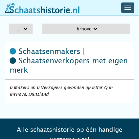
navig
schaatshistorie.nl
men
A-Z
Ihrhove
Schaatsenmakers |
Schaatsenverkopers
met eigen
merk
0 Makers en 0 Verkopers gevonden op letter Q in
Ihrhove, Duitsland
Alle schaatshistorie op één handige