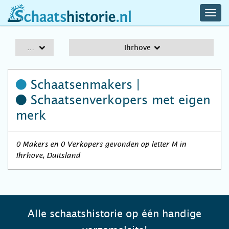
navig
schaatshistorie.nl
men
A-Z
Ihrhove
Schaatsenmakers |
Schaatsenverkopers
met eigen
merk
0 Makers en 0 Verkopers gevonden op letter M in
Ihrhove, Duitsland
Alle schaatshistorie op één handige