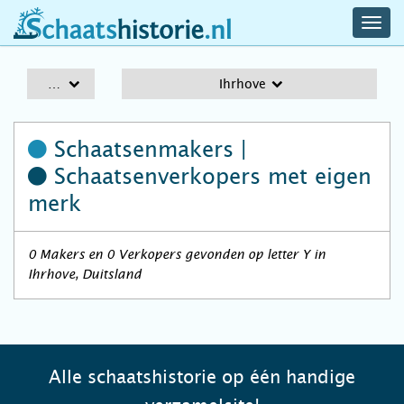
navig
schaatshistorie.nl
men
A-Z
Ihrhove
Schaatsenmakers |
Schaatsenverkopers
met eigen
merk
0 Makers en 0 Verkopers gevonden op letter Y in
Ihrhove, Duitsland
Alle schaatshistorie op één handige