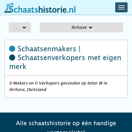
navig
schaatshistorie.nl
men
A-Z
Ihrhove
Schaatsenmakers |
Schaatsenverkopers
met eigen
merk
0 Makers en 0 Verkopers gevonden op letter W in
Ihrhove, Duitsland
Alle schaatshistorie op één handige