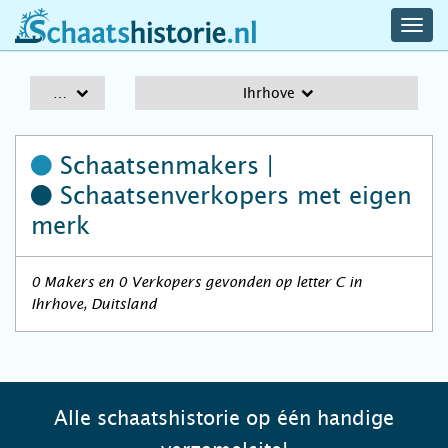
navig
schaatshistorie.nl
men
A-Z
Ihrhove
Schaatsenmakers |
Schaatsenverkopers
met eigen
merk
0 Makers en 0 Verkopers gevonden op letter C in
Ihrhove, Duitsland
Alle schaatshistorie op één handige