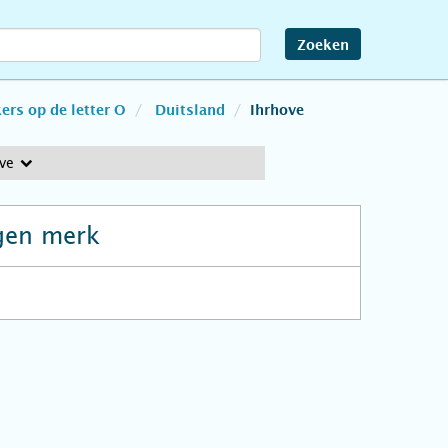
Zoeken
rs op de letter O
Duitsland
Ihrhove
ve
gen merk