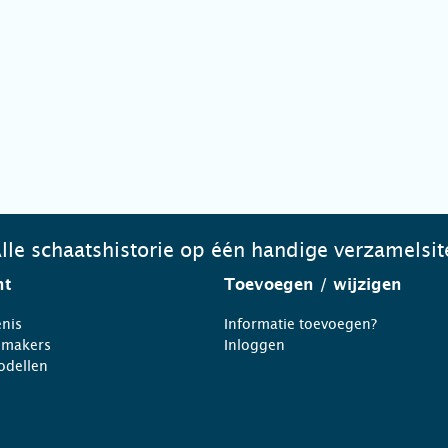
lle schaatshistorie op één handige verzamelsit
ht
Toevoegen
/ wijzigen
nis
Informatie toevoegen?
nmakers
Inloggen
odellen