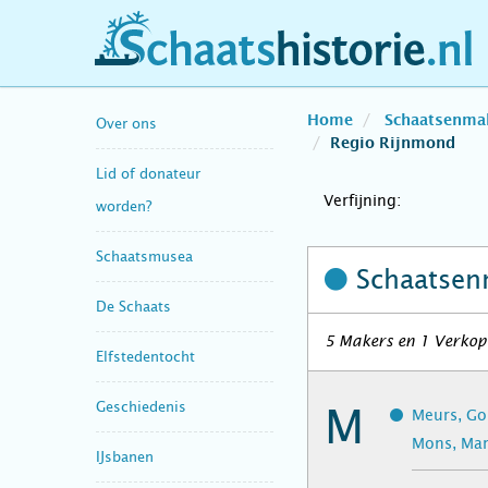
schaatshistorie.nl
Home
Schaatsenma
Over ons
Regio Rijnmond
Lid of donateur
Verfijning:
worden?
Schaatsmusea
Schaatsen
De Schaats
5 Makers en 1 Verkope
Elfstedentocht
Geschiedenis
M
Meurs, Go
Mons, Mar
IJsbanen