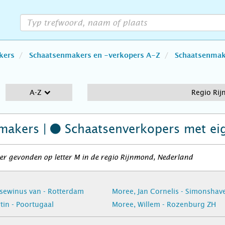
kers
Schaatsenmakers en -verkopers A-Z
Schaatsenmake
A-Z
Regio Ri
makers |
Schaatsenverkopers
met ei
r gevonden op letter M in de regio Rijnmond, Nederland
sewinus van - Rotterdam
Moree, Jan Cornelis - Simonshav
tin - Poortugaal
Moree, Willem - Rozenburg ZH