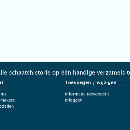
lle schaatshistorie op één handige verzamelsit
ht
Toevoegen
/ wijzigen
nis
Informatie toevoegen?
nmakers
Inloggen
odellen