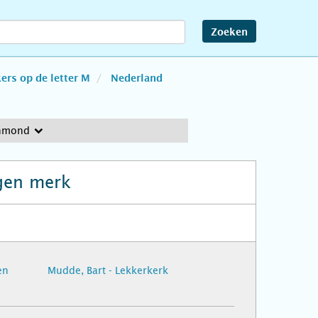
Zoeken
rs op de letter M
Nederland
jnmond
gen merk
en
Mudde, Bart - Lekkerkerk