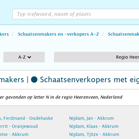
kers
Schaatsenmakers en -verkopers A-Z
Schaatsenmake
A-Z
Regio Hee
makers |
Schaatsenverkopers
met ei
r gevonden op letter N in de regio Heerenveen, Nederland
, Ferdinand - Oudehaske
Nijdam, Jan - Akkrum
errit - Oranjewoud
Nijdam, Klaas - Akkrum
otse - Akkrum
Nijdam, Tjitze - Akkrum