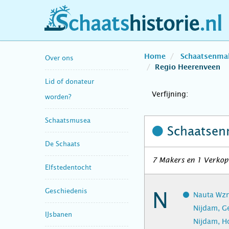
schaatshistorie.nl
Home
Schaatsenma
Over ons
Regio Heerenveen
Lid of donateur
Verfijning:
worden?
Schaatsmusea
Schaatsen
De Schaats
7 Makers en 1 Verkope
Elfstedentocht
Geschiedenis
N
Nauta Wzn
Nijdam, G
IJsbanen
Nijdam, H