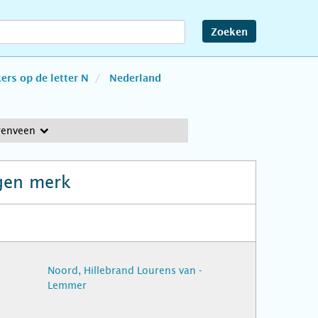
Zoeken
rs op de letter N
Nederland
renveen
gen merk
Noord, Hillebrand Lourens van -
Lemmer