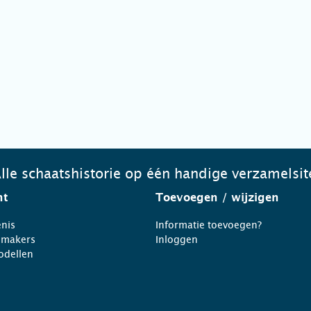
lle schaatshistorie op één handige verzamelsit
ht
Toevoegen
/ wijzigen
nis
Informatie toevoegen?
nmakers
Inloggen
odellen