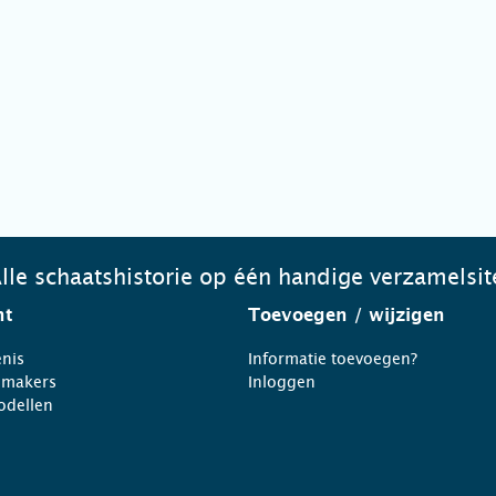
lle schaatshistorie op één handige verzamelsit
ht
Toevoegen
/ wijzigen
nis
Informatie toevoegen?
nmakers
Inloggen
odellen