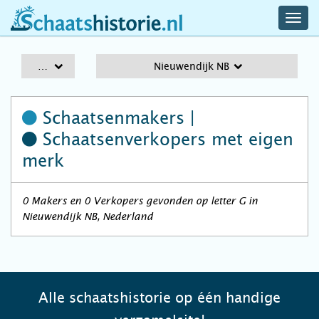
navig
schaatshistorie.nl
men
A-Z
Nieuwendijk NB
Schaatsenmakers |
Schaatsenverkopers
met eigen
merk
0 Makers en 0 Verkopers gevonden op letter G in
Nieuwendijk NB, Nederland
Alle schaatshistorie op één handige