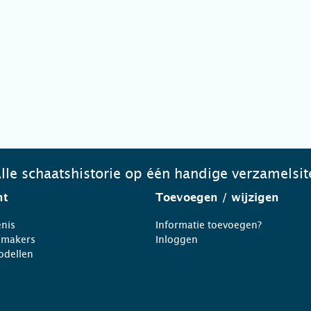
lle schaatshistorie op één handige verzamelsit
ht
Toevoegen
/ wijzigen
nis
Informatie toevoegen?
nmakers
Inloggen
odellen