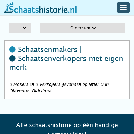
navig
schaatshistorie.nl
men
A-Z
Oldersum
Schaatsenmakers |
Schaatsenverkopers
met eigen
merk
0 Makers en 0 Verkopers gevonden op letter Q in
Oldersum, Duitsland
Alle schaatshistorie op één handige