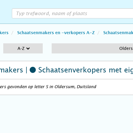
kers
Schaatsenmakers en -verkopers A-Z
Schaatsenmake
A-Z
Older
makers |
Schaatsenverkopers
met ei
rs gevonden op letter S in Oldersum, Duitsland