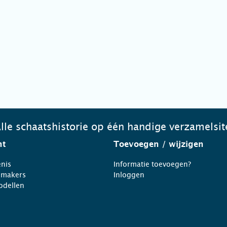
lle schaatshistorie op één handige verzamelsit
ht
Toevoegen
/ wijzigen
nis
Informatie toevoegen?
nmakers
Inloggen
odellen