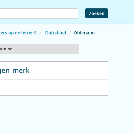
Zoeken
rs op de letter S
Duitsland
Oldersum
sum
gen merk