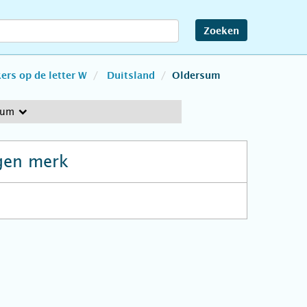
Zoeken
rs op de letter W
Duitsland
Oldersum
sum
gen merk