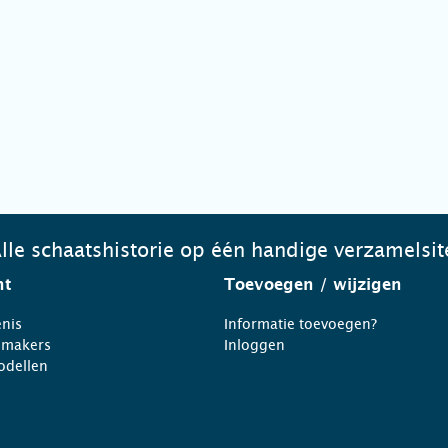
lle schaatshistorie op één handige verzamelsit
ht
Toevoegen
/ wijzigen
nis
Informatie toevoegen?
nmakers
Inloggen
odellen