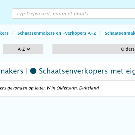
kers
Schaatsenmakers en -verkopers A-Z
Schaatsenmake
A-Z
Older
makers |
Schaatsenverkopers
met ei
rs gevonden op letter W in Oldersum, Duitsland