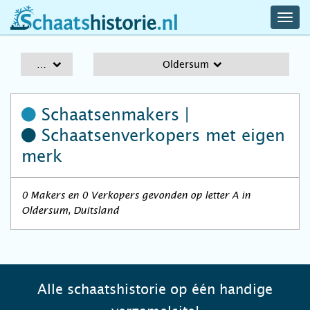
navig
schaatshistorie.nl
men
A-Z
Oldersum
Schaatsenmakers |
Schaatsenverkopers
met eigen
merk
0 Makers en 0 Verkopers gevonden op letter A in
Oldersum, Duitsland
Alle schaatshistorie op één handige