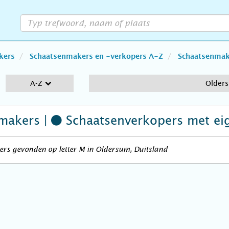
kers
Schaatsenmakers en -verkopers A-Z
Schaatsenmake
A-Z
Older
makers |
Schaatsenverkopers
met ei
rs gevonden op letter M in Oldersum, Duitsland