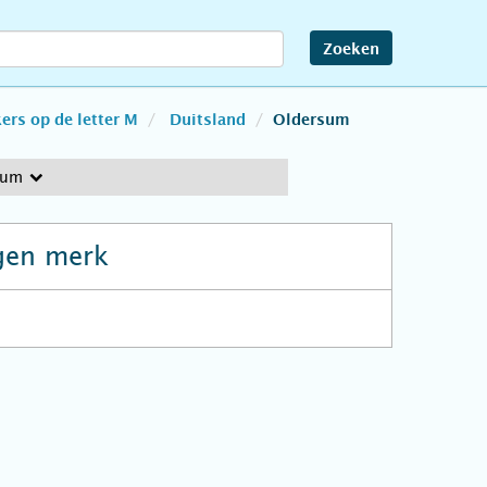
Zoeken
rs op de letter M
Duitsland
Oldersum
sum
gen merk