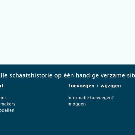
lle schaatshistorie op één handige verzamelsit
ht
Toevoegen
/ wijzigen
nis
Informatie toevoegen?
nmakers
Inloggen
odellen