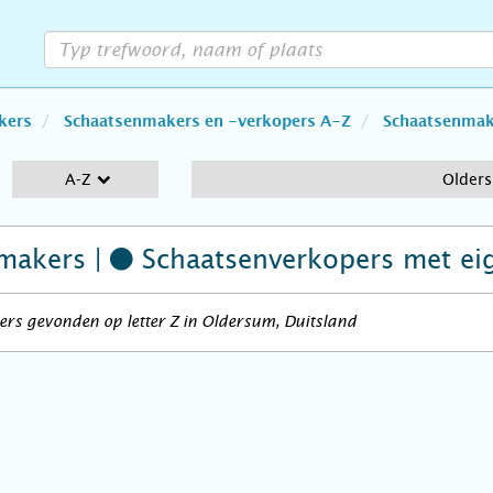
kers
Schaatsenmakers en -verkopers A-Z
Schaatsenmake
A-Z
Older
makers |
Schaatsenverkopers
met ei
rs gevonden op letter Z in Oldersum, Duitsland