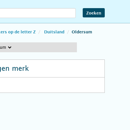
Zoeken
rs op de letter Z
Duitsland
Oldersum
sum
gen merk