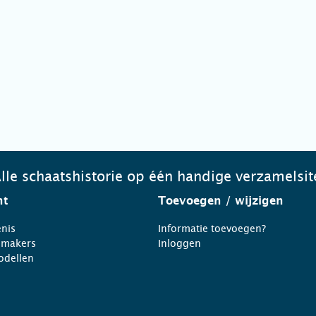
lle schaatshistorie op één handige verzamelsit
ht
Toevoegen
/ wijzigen
nis
Informatie toevoegen?
nmakers
Inloggen
odellen