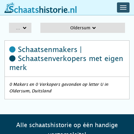
navig
schaatshistorie.nl
men
A-Z
Oldersum
Schaatsenmakers |
Schaatsenverkopers
met eigen
merk
0 Makers en 0 Verkopers gevonden op letter U in
Oldersum, Duitsland
Alle schaatshistorie op één handige