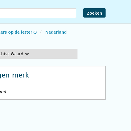
Zoeken
rs op de letter Q
Nederland
chtse Waard
gen merk
and