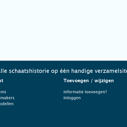
lle schaatshistorie op één handige verzamelsit
ht
Toevoegen
/ wijzigen
nis
Informatie toevoegen?
nmakers
Inloggen
odellen