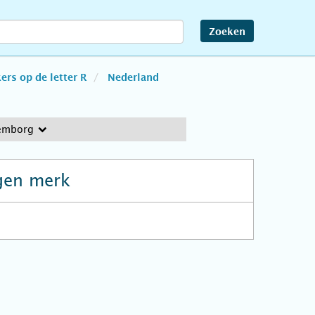
Zoeken
rs op de letter R
Nederland
emborg
gen merk