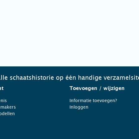
lle schaatshistorie op één handige verzamelsit
ht
Toevoegen
/ wijzigen
nis
Informatie toevoegen?
nmakers
Inloggen
odellen