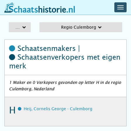
navig
schaatshistorie.nl
men
A-Z
Regio Culemborg
Schaatsenmakers |
Schaatsenverkopers
met eigen
merk
1 Maker en 0 Verkopers gevonden op letter H in de regio
Culemborg, Nederland
H
Heij, Cornelis George - Culemborg